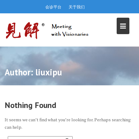
Skip
会诊平台
关于我们
to
content
Author:
liuxipu
Nothing Found
It seems we can’t find what you’re looking for. Perhaps searching
can help.